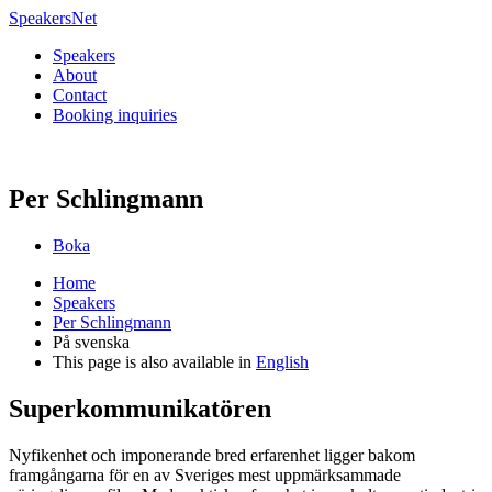
Speakers
Net
Speakers
About
Contact
Booking inquiries
Per Schlingmann
Boka
Home
Speakers
Per Schlingmann
På svenska
This page is also available in
English
Superkommunikatören
Nyfikenhet och imponerande bred erfarenhet ligger bakom
framgångarna för en av Sveriges mest uppmärksammade