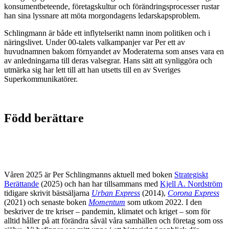
konsumentbeteende, företagskultur och förändringsprocesser rustar
han sina lyssnare att möta morgondagens ledarskapsproblem.
Schlingmann är både ett inflytelserikt namn inom politiken och i
näringslivet. Under 00-talets valkampanjer var Per ett av
huvudnamnen bakom förnyandet av Moderaterna som anses vara en
av anledningarna till deras valsegrar. Hans sätt att synliggöra och
utmärka sig har lett till att han utsetts till en av Sveriges
Superkommunikatörer.
Född berättare
Våren 2025 är Per Schlingmanns aktuell med boken
Strategiskt
Berättande
(2025) och han har tillsammans med
Kjell A. Nordström
tidigare skrivit bästsäljarna
Urban Express
(2014),
Corona Express
(2021) och senaste boken
Momentum
som utkom 2022. I den
beskriver de tre kriser – pandemin, klimatet och kriget – som för
alltid håller på att förändra såväl våra samhällen och företag som oss