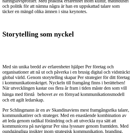
näringslivsprofiler. Med praktisk erfarenhet inom kultur, matindustri
och politik för att nämna några är han en uppskattad talare som
täcker en mängd olika ämnen i sina keynotes.
Storytelling som nyckel
Med sin unika bredd av erfarenheter hjälper Per företag och
organisationer att nå ut och påverka i en brusig digital och vidsträckt
global värld. Genom storytelling skapar Per strategier för ditt företag
i kommunikationskriget. Nyckeln till framgång finns i berättelsen!
När utvecklingen kastar oss flera år fram i tiden måste den som vill
hänga med förstå behovet av en förnyad kommunikationsmodell
och ett agilt ledarskap.
Per Schlingmann är en av Skandinaviens mest framgångsrika talare,
kommunikatörer och strateger. Med en enastående kombination av
att leda genom radikal förändring och att utveckla nya sätt att
kommunicera på navigerar Per sina lyssnare genom framtiden. Med
oundgängliga insikter inom strategisk kommunikation, branding,