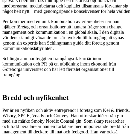
själva. Vi befinner oss mitt uppe i ett historiskt ögonblick där
medborgarna, medarbetarna och kapitalet tillsammans förväntar sig
något helt nytt – med genomgripande konsekvenser för hela världen.
Per kommer med en unik kombination av erfarenheter när han
hjälper företag och organisationer att hantera frågor som change
management och kommunikation i en global skala. I den digitala
världens ständigt växande brus är nyckeln till framgång att synas –
genom sin expertis kan Schlingmann guida ditt företag genom
kommunikationslabyrinten.
Schlingmann har byggt en framgångsrik karriär inom
kommunikation och PR på en utbildning inom ekonomi från
Göteborgs universitet och har lett flertalet organisationer till
framgång.
Bredd och nyfikenhet
Per är en nyfiken och aktiv entreprenör i företag som Kei & friends,
Wisory, SPCE, Voady och Convey. Han utforskar idéer från gin
med sitt märke Smoky Nordic Coastal gin. Som skarp researcher
och född berättare är han en författare med imponerande bredd från
management till deckare till mat och feelgood. Han var också